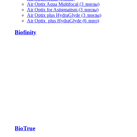
Air Optix Aqua Multifocal (3 линзы)
Air Optix for Astigmatism (3 линзы)
Air Optix plus HydraGlyde (3 линзы)
Air Optix plus HydraGlyde (6 линз)
Biofinity
BioTrue