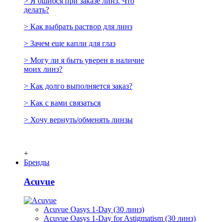
> Я ошибся при заказе линз. Что
делать?
> Как выбрать раствор для линз
> Зачем еще капли для глаз
> Могу ли я быть уверен в наличие
моих линз?
> Как долго выполняется заказ?
> Как с вами связаться
> Хочу вернуть/обменять линзы
+
Бренды
Acuvue
Acuvue Oasys 1-Day (30 линз)
Acuvue Oasys 1-Day for Astigmatism (30 линз)