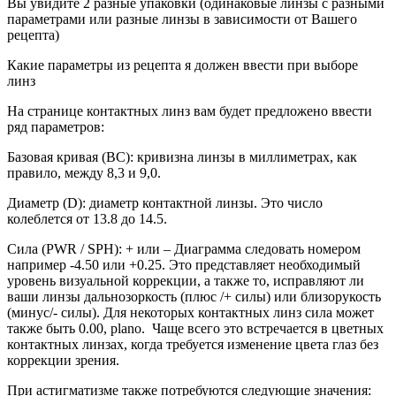
Вы увидите 2 разные упаковки (одинаковые линзы с разными
параметрами или разные линзы в зависимости от Вашего
рецепта)
Какие параметры из рецепта я должен ввести при выборе
линз
На странице контактных линз вам будет предложено ввести
ряд параметров:
Базовая кривая (BC): кривизна линзы в миллиметрах, как
правило, между 8,3 и 9,0.
Диаметр (D): диаметр контактной линзы. Это число
колеблется от 13.8 до 14.5.
Сила (PWR / SPH): + или – Диаграмма следовать номером
например -4.50 или +0.25. Это представляет необходимый
уровень визуальной коррекции, а также то, исправляют ли
ваши линзы дальнозоркость (плюс /+ силы) или близорукость
(минус/- силы). Для некоторых контактных линз сила может
также быть 0.00, plano. Чаще всего это встречается в цветных
контактных линзах, когда требуется изменение цвета глаз без
коррекции зрения.
При астигматизме также потребуются следующие значения: