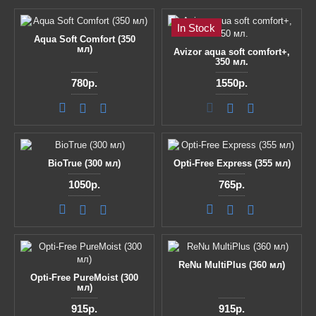
In Stock
Aqua Soft Comfort (350
мл)
Avizor aqua soft comfort+,
350 мл.
780р.
1550р.
BioTrue (300 мл)
Opti-Free Express (355 мл)
1050р.
765р.
ReNu MultiPlus (360 мл)
Opti-Free PureMoist (300
мл)
915р.
915р.