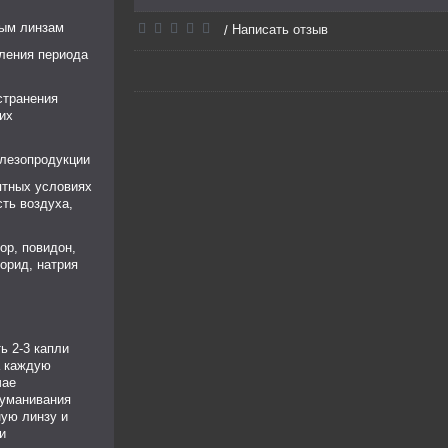
ным линзам
Написать отзыв
/
ления периода
странения
 их
слезопродукции
ятных условиях
ть воздуха,
ор, повидон,
лорид, натрия
ь 2-3 капли
а каждую
чае
туманивания
ную линзу и
и