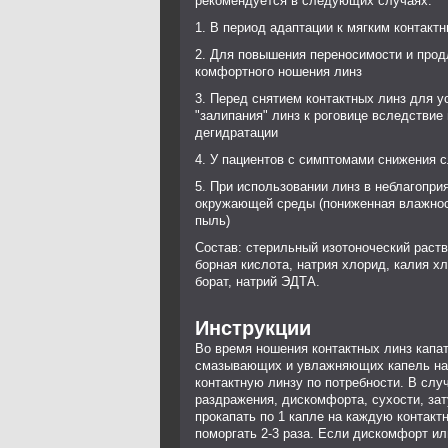
рекомендуется в следующих случаях:
1. В период адаптации к мягким контакт
2. Для повышения переносимости и прод
комфортного ношения линз
3. Перед снятием контактных линз для у
"залипания" линз к роговице вследствие
дегидратации
4. У пациентов с симптомами снижения 
5. При использовании линз в неблагопри
окружающей среды (пониженная влажнос
пыль)
Состав: стерильный изотоноческий раств
борная кислота, натрия хлорид, калия х
борат, натрий ЭДТА.
Инструкции
Во время ношения контактных линз капат
смазывающих и увлажняющих капель н
контактную линзу по потребности. В слу
раздражения, дискомфорта, сухости, за
прокапать по 1 капле на каждую контакт
поморгать 2-3 раза. Если дискомфорт ил