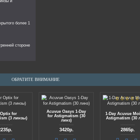
инзы и
крытого более 1
тренней стороне
ОБРАТИТЕ ВНИМАНИЕ
Acuvue Oasys 1-Day
 Optix for
1-Day Acuvue Mois
for Astigmatism (30
ism (3 линзы)
Astigmatism (30 
линз)
2235р.
3420р.
2865р.