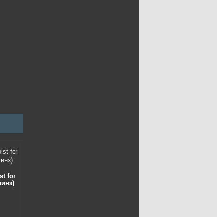
t for
линз)