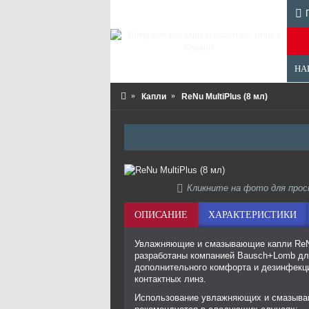
НА
Капли
ReNu MultiPlus (8 мл)
Кликните на фото для про
ОПИСАНИЕ
ХАРАКТЕРИСТИКИ
Увлажняющие и смазывающие капли ReN
разработаны компанией Bausch+Lomb дл
дополнительного комфорта и дезинфекц
контактных линз.
Использование увлажняющих и смазыва