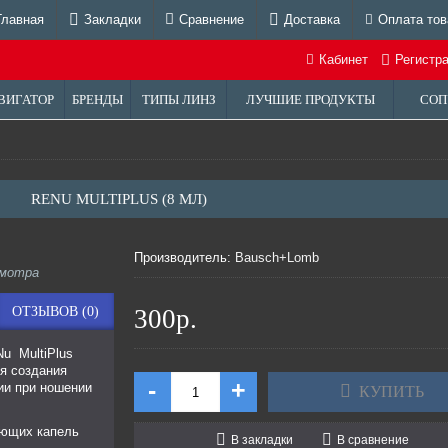
Главная
Закладки
Сравнение
Доставка
Оплата тов
Кабинет
Регистр
ВИГАТОР
БРЕНДЫ
ТИПЫ ЛИНЗ
ЛУЧШИЕ ПРОДУКТЫ
СОП
RENU MULTIPLUS (8 МЛ)
Производитель:
Bausch+Lomb
смотра
ОТЗЫВОВ (0)
300р.
u MultiPlus
я создания
-
+
ии при ношении
КУПИТЬ
ющих капель
В закладки
В сравнение